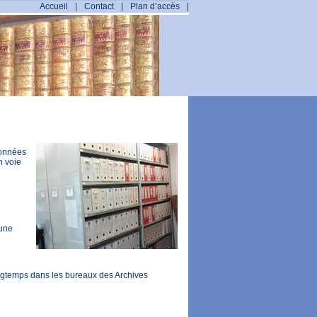
Accueil
|
Contact
|
Plan d’accès
|
ionnées
n voie
 une
ngtemps dans les bureaux des Archives