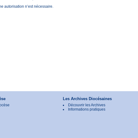
e autorisation n’est nécessaire.
èse
Les Archives Diocésaines
ocèse
Découvrir les Archives
Informations pratiques