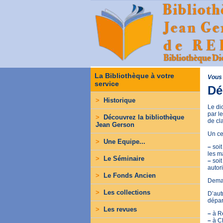
La Bibliothèque à votre
Vous 
service
Dé
>
Historique
Le di
par l
>
Découvrez la bibliothèque
de cl
Jean Gerson
Un ce
>
Une Equipe...
–
soit
les m
>
Le Séminaire
–
soit
autor
>
Le Fonds Ancien
Deman
>
Les collections
D’aut
dépar
>
Les revues
–
à Re
–
à Ch