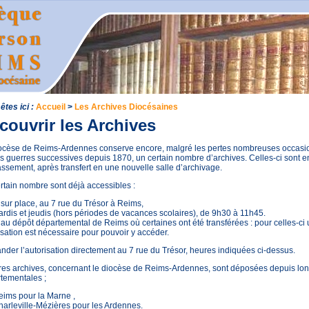
êtes ici :
Accueil
>
Les Archives Diocésaines
couvrir les Archives
ocèse de Reims-Ardennes conserve encore, malgré les pertes nombreuses occas
es guerres successives depuis 1870, un certain nombre d’archives. Celles-ci sont e
assement, après transfert en une nouvelle salle d’archivage.
rtain nombre sont déjà accessibles :
 sur place, au 7 rue du Trésor à Reims,
ardis et jeudis (hors périodes de vacances scolaires), de 9h30 à 11h45.
 au dépôt départemental de Reims où certaines ont été transférées : pour celles-ci
isation est nécessaire pour pouvoir y accéder.
der l’autorisation directement au 7 rue du Trésor, heures indiquées ci-dessus.
res archives, concernant le diocèse de Reims-Ardennes, sont déposées depuis lo
tementales ;
ims pour la Marne ,
arleville-Mézières pour les Ardennes.