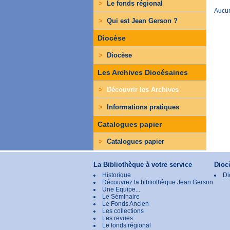
>
Le fonds régional
Aucun
>
Qui est Jean Gerson ?
Diocèse
>
Diocèse
Les Archives Diocésaines
>
Découvrir les Archives
>
Informations pratiques
Catalogues papier
>
Catalogues papier
La Bibliothèque à votre service
Dioc
Historique
Di
Découvrez la bibliothèque Jean Gerson
Une Equipe...
Le Séminaire
Le Fonds Ancien
Les collections
Les revues
Le fonds régional